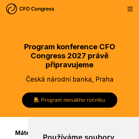
O konferenci
Program
Partneři
CS
EN
Program konference CFO
Kontakt
Napsali o nás
Congress 2027 právě
připravujeme
Registrace
Česká národní banka, Praha
Program minulého ročníku
Máte nápad, jak konferenci obohatit?
Používáme soubory