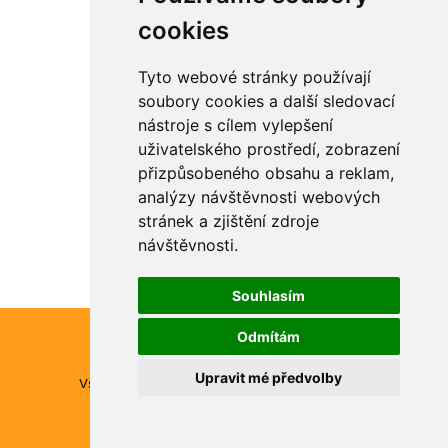
Napište nám
cookies
Tyto webové stránky používají
soubory cookies a další sledovací
nástroje s cílem vylepšení
uživatelského prostředí, zobrazení
přizpůsobeného obsahu a reklam,
analýzy návštěvnosti webových
stránek a zjištění zdroje
návštěvnosti.
Souhlasím
Odmítám
Upravit mé předvolby
Všechna práva vyhrazena © Blue Events s.r.o.
Obchodní podmínky
Změnit nastavení cookies